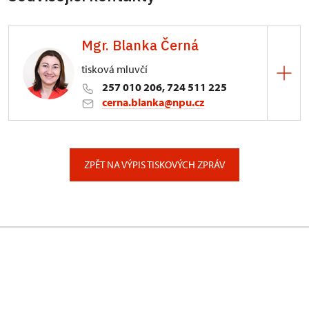
Mgr. Blanka Černá
tisková mluvčí
257 010 206, 724 511 225
cerna.blanka@npu.cz
Generální ředitelství NPÚ
Valdštejnské náměstí 162/3, Praha
ZPĚT NA VÝPIS TISKOVÝCH ZPRÁV