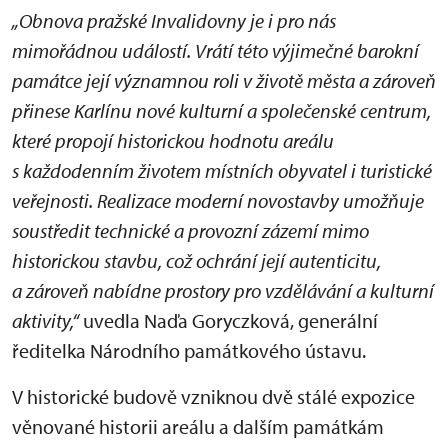
„Obnova pražské Invalidovny je i pro nás
mimořádnou událostí. Vrátí této výjimečné barokní
památce její významnou roli v životě města a zároveň
přinese Karlínu nové kulturní a společenské centrum,
které propojí historickou hodnotu areálu
s každodenním životem místních obyvatel i turistické
veřejnosti. Realizace moderní novostavby umožňuje
soustředit technické a provozní zázemí mimo
historickou stavbu, což ochrání její autenticitu,
a zároveň nabídne prostory pro vzdělávání a kulturní
aktivity,“
uvedla Naďa Goryczková, generální
ředitelka Národního památkového ústavu.
V historické budově vzniknou dvě stálé expozice
věnované historii areálu a dalším památkám