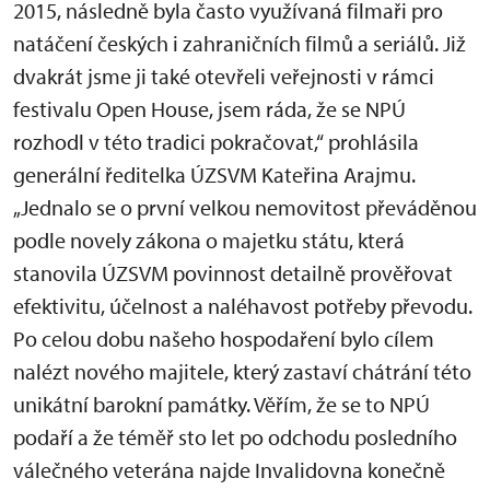
2015, následně byla často využívaná filmaři pro
natáčení českých i zahraničních filmů a seriálů. Již
dvakrát jsme ji také otevřeli veřejnosti v rámci
festivalu Open House, jsem ráda, že se NPÚ
rozhodl v této tradici pokračovat,“ prohlásila
generální ředitelka ÚZSVM Kateřina Arajmu.
„Jednalo se o první velkou nemovitost převáděnou
podle novely zákona o majetku státu, která
stanovila ÚZSVM povinnost detailně prověřovat
efektivitu, účelnost a naléhavost potřeby převodu.
Po celou dobu našeho hospodaření bylo cílem
nalézt nového majitele, který zastaví chátrání této
unikátní barokní památky. Věřím, že se to NPÚ
podaří a že téměř sto let po odchodu posledního
válečného veterána najde Invalidovna konečně