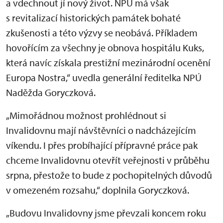
a vdechnout jí nový život. NPÚ má však
s revitalizací historických památek bohaté
zkušenosti a této výzvy se neobává. Příkladem
hovořícím za všechny je obnova hospitálu Kuks,
která navíc získala prestižní mezinárodní ocenění
Europa Nostra,“ uvedla generální ředitelka NPÚ
Naděžda Goryczková.
„Mimořádnou možnost prohlédnout si
Invalidovnu mají návštěvníci o nadcházejícím
víkendu. I přes probíhající přípravné práce pak
chceme Invalidovnu otevřít veřejnosti v průběhu
srpna, přestože to bude z pochopitelných důvodů
v omezeném rozsahu,“ doplnila Goryczková.
„Budovu Invalidovny jsme převzali koncem roku