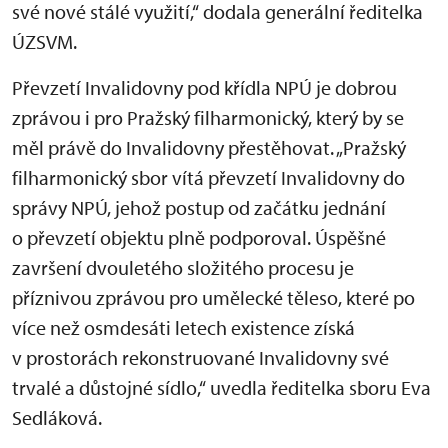
své nové stálé využití,“ dodala generální ředitelka
ÚZSVM.
Převzetí Invalidovny pod křídla NPÚ je dobrou
zprávou i pro Pražský filharmonický, který by se
měl právě do Invalidovny přestěhovat. „Pražský
filharmonický sbor vítá převzetí Invalidovny do
správy NPÚ, jehož postup od začátku jednání
o převzetí objektu plně podporoval. Úspěšné
završení dvouletého složitého procesu je
příznivou zprávou pro umělecké těleso, které po
více než osmdesáti letech existence získá
v prostorách rekonstruované Invalidovny své
trvalé a důstojné sídlo,“ uvedla ředitelka sboru Eva
Sedláková.