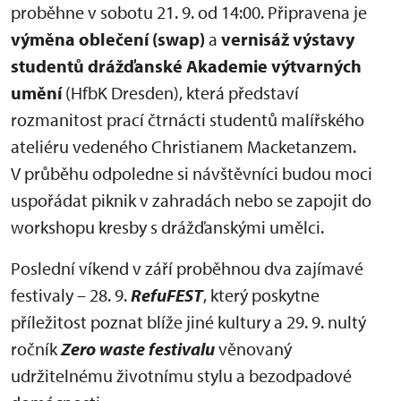
proběhne v sobotu 21. 9. od 14:00. Připravena je
výměna oblečení (swap)
a
vernisáž
výstavy
studentů drážďanské Akademie výtvarných
umění
(HfbK Dresden), která představí
rozmanitost prací čtrnácti studentů malířského
ateliéru vedeného Christianem Macketanzem.
V průběhu odpoledne si návštěvníci budou moci
uspořádat piknik v zahradách nebo se zapojit do
workshopu kresby s drážďanskými umělci.
Poslední víkend v září proběhnou dva zajímavé
festivaly – 28. 9.
RefuFEST
, který poskytne
příležitost poznat blíže jiné kultury a 29. 9. nultý
ročník
Zero waste festivalu
věnovaný
udržitelnému životnímu stylu a bezodpadové