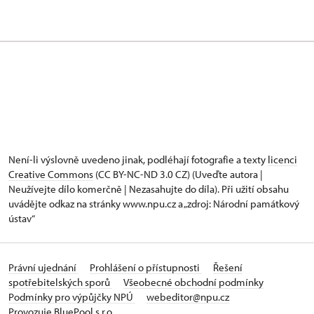
Není-li výslovně uvedeno jinak, podléhají fotografie a texty
licenci
Creative Commons
(CC BY-NC-ND 3.0 CZ) (Uveďte autora |
Neužívejte dílo komerčně | Nezasahujte do díla). Při užití obsahu
uvádějte odkaz na stránky www.npu.cz a „zdroj: Národní památkový
ústav“
Právní ujednání
Prohlášení o přístupnosti
Řešení
spotřebitelských sporů
Všeobecné obchodní podmínky
Podmínky pro výpůjčky NPÚ
webeditor@npu.cz
Provozuje BluePool s.r.o.