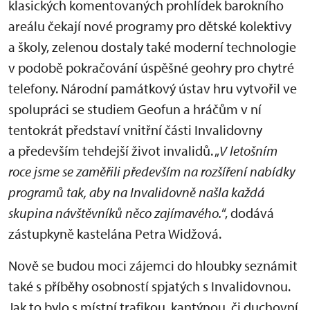
klasických komentovaných prohlídek barokního
areálu čekají nové programy pro dětské kolektivy
a školy, zelenou dostaly také moderní technologie
v podobě pokračování úspěšné geohry pro chytré
telefony. Národní památkový ústav hru vytvořil ve
spolupráci se studiem Geofun a hráčům v ní
tentokrát představí vnitřní části Invalidovny
a především tehdejší život invalidů. „
V letošním
roce jsme se zaměřili především na rozšíření nabídky
programů tak, aby na Invalidovně našla každá
skupina návštěvníků něco zajímavého.
“, dodává
zástupkyně kastelána Petra Widžová.
Nově se budou moci zájemci do hloubky seznámit
také s příběhy osobností spjatých s Invalidovnou.
Jak to bylo s místní trafikou, kantýnou, či duchovní