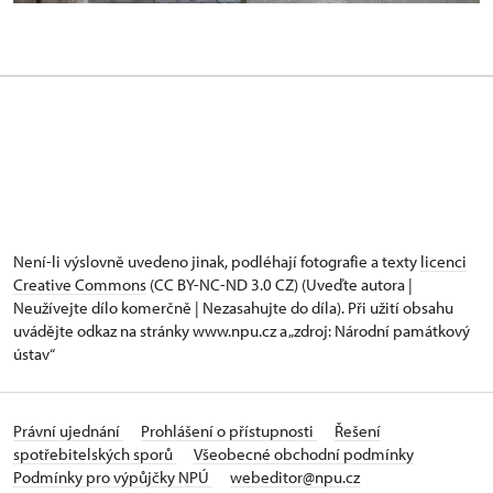
Není-li výslovně uvedeno jinak, podléhají fotografie a texty
licenci
Creative Commons
(CC BY-NC-ND 3.0 CZ) (Uveďte autora |
Neužívejte dílo komerčně | Nezasahujte do díla). Při užití obsahu
uvádějte odkaz na stránky www.npu.cz a „zdroj: Národní památkový
ústav“
Právní ujednání
Prohlášení o přístupnosti
Řešení
spotřebitelských sporů
Všeobecné obchodní podmínky
Podmínky pro výpůjčky NPÚ
webeditor@npu.cz