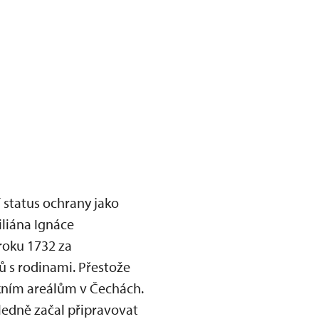
 status ochrany jako
iliána Ignáce
roku 1732 za
dů s rodinami. Přestože
kním areálům v Čechách.
ledně začal připravovat