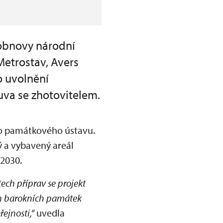
 obnovy národní
Metrostav, Avers
o uvolnění
uva se zhotovitelem.
ího památkového ústavu.
 a vybavený areál
 2030.
ech příprav se projekt
ích barokních památek
řejnosti,“
uvedla