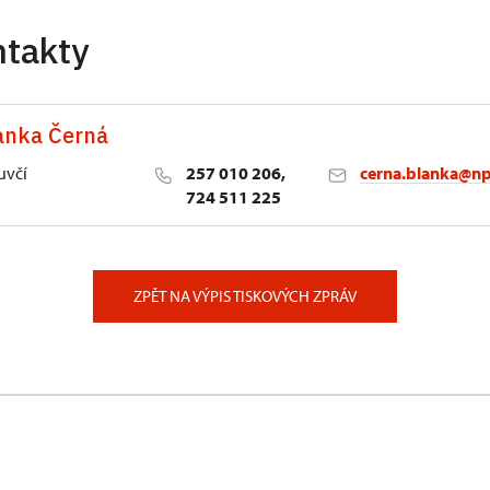
ntakty
anka Černá
uvčí
257 010 206,
cerna.blanka@np
724 511 225
lství NPÚ
ěstí 162/3, Praha
ZPĚT NA VÝPIS TISKOVÝCH ZPRÁV