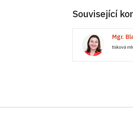
Související ko
Mgr. Bl
tisková ml
Generální ředite
Valdštejnské nám