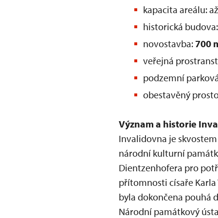
kapacita areálu: a
historická budova
novostavba:
700 
veřejná prostranst
podzemní parková
obestavěný prosto
Význam a historie Inv
Invalidovna je skvostem 
národní kulturní památk
Dientzenhofera pro potř
přítomnosti císaře Karla
byla dokončena pouhá de
Národní památkový ústav