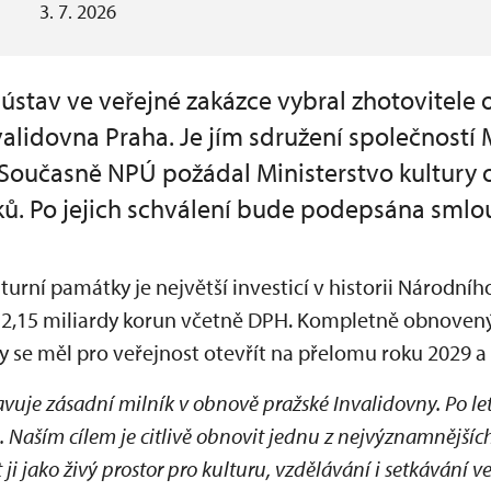
3. 7. 2026
stav ve veřejné zakázce vybral zhotovitele
alidovna Praha. Je jím sdružení společností 
. Současně NPÚ požádal Ministerstvo kultury 
ků. Po jejich schválení bude podepsána smlo
turní památky je největší investicí v historii Národn
 2,15 miliardy korun včetně DPH. Kompletně obnovený
y se měl pro veřejnost otevřít na přelomu roku 2029 a
avuje zásadní milník v obnově pražské Invalidovny. Po let
. Naším cílem je citlivě obnovit jednu z nejvýznamnějš
 ji jako živý prostor pro kulturu, vzdělávání i setkávání ve