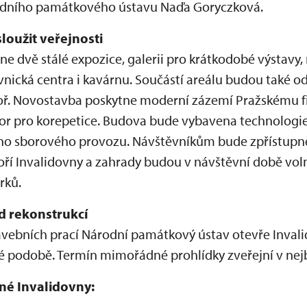
rodního památkového ústavu Naďa Goryczková.
loužit veřejnosti
e dvě stálé expozice, galerii pro krátkodobé výstavy, 
vnická centra i kavárnu. Součástí areálu budou také 
toř. Novostavba poskytne moderní zázemí Pražskému 
or pro korepetice. Budova bude vybavena technologi
ho sborového provozu. Návštěvníkům bude zpřístupn
oří Invalidovny a zahrady budou v návštěvní době voln
rků.
d rekonstrukcí
avebních prací Národní památkový ústav otevře Invali
né podobě. Termín mimořádné prohlídky zveřejní v nejb
né Invalidovny: