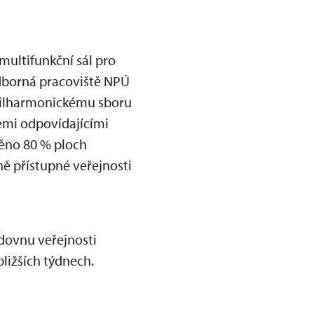
multifunkční sál pro
odborná pracoviště NPÚ
filharmonickému sboru
emi odpovídajícími
ěno 80 % ploch
ě přístupné veřejnosti
dovnu veřejnosti
ližších týdnech.