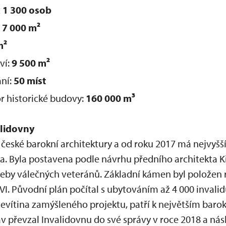
ž
1 300 osob
:
7 000 m²
m²
ví:
9 500 m²
ní:
50 míst
r historické budovy:
160 000 m³
alidovny
české barokní architektury a od roku 2017 má nejvyšší
a. Byla postavena podle návrhu předního architekta K
eby válečných veteránů. Základní kámen byl položen 
 VI. Původní plán počítal s ubytováním až 4 000 invali
vítina zamýšleného projektu, patří k největším baro
 převzal Invalidovnu do své správy v roce 2018 a nás