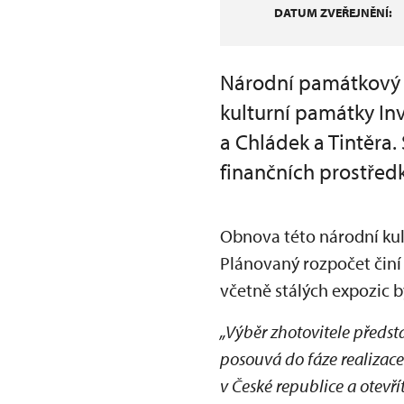
DATUM ZVEŘEJNĚNÍ:
Národní památkový ú
kulturní památky Inv
a Chládek a Tintěra
finančních prostřed
Obnova této národní kul
Plánovaný rozpočet činí
včetně stálých expozic b
„Výběr zhotovitele předst
posouvá do fáze realizace
v České republice a otevřít