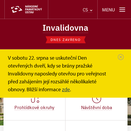
MENU
CS
Invalidovna
DNES ZAVŘENO
V sobotu 22. srpna se uskuteční Den
otevřených dveří, kdy se brány pražské
Invalidovny naposledy otevřou pro veřejnost
před zahájením její rozsáhlé několikaleté
obnovy. Bližší informace
zde
.
Prohlídkové okruhy
Návštěvní doba