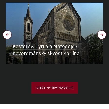
Kostel sv. Cyrila a Metoděje -
novorománský skvost Karlína
VŠECHNY TIPY NA VÝLET