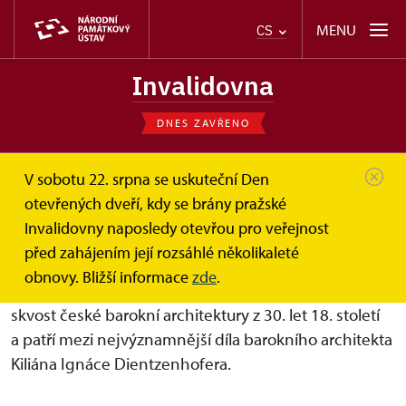
MENU
CS
Invalidovna
DNES ZAVŘENO
V sobotu 22. srpna se uskuteční Den
Invalidovna
O Invalidovně
otevřených dveří, kdy se brány pražské
Invalidovny naposledy otevřou pro veřejnost
O Invalidovně
před zahájením její rozsáhlé několikaleté
obnovy. Bližší informace
zde
.
Budova Invalidovny v pražském Karlíně představuje
skvost české barokní architektury z 30. let 18. století
a patří mezi nejvýznamnější díla barokního architekta
Kiliána Ignáce Dientzenhofera.