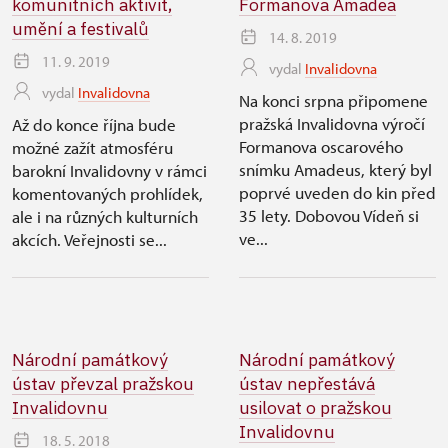
komunitních aktivit,
Formanova Amadea
umění a festivalů
14. 8. 2019
11. 9. 2019
vydal
Invalidovna
vydal
Invalidovna
Na konci srpna připomene
pražská Invalidovna výročí
Až do konce října bude
Formanova oscarového
možné zažít atmosféru
snímku Amadeus, který byl
barokní Invalidovny v rámci
poprvé uveden do kin před
komentovaných prohlídek,
35 lety. Dobovou Vídeň si
ale i na různých kulturních
ve...
akcích. Veřejnosti se...
Národní památkový
Národní památkový
ústav převzal pražskou
ústav nepřestává
Invalidovnu
usilovat o pražskou
Invalidovnu
18. 5. 2018