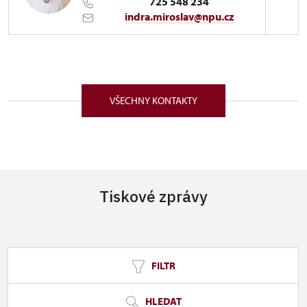
725 548 234
indra.miroslav@npu.cz
Generální ředitelství NPÚ
Sudkovy sady 24/1, Praha 18600
VŠECHNY KONTAKTY
Tiskové zprávy
FILTR
HLEDAT