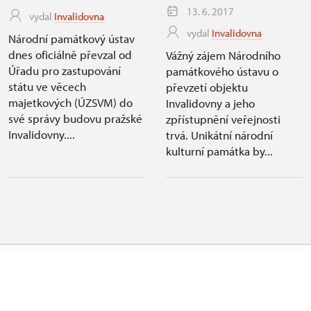
13. 6. 2017
vydal
Invalidovna
vydal
Invalidovna
Národní památkový ústav
dnes oficiálně převzal od
Vážný zájem Národního
Úřadu pro zastupování
památkového ústavu o
státu ve věcech
převzetí objektu
majetkových (ÚZSVM) do
Invalidovny a jeho
své správy budovu pražské
zpřístupnění veřejnosti
Invalidovny....
trvá. Unikátní národní
kulturní památka by...