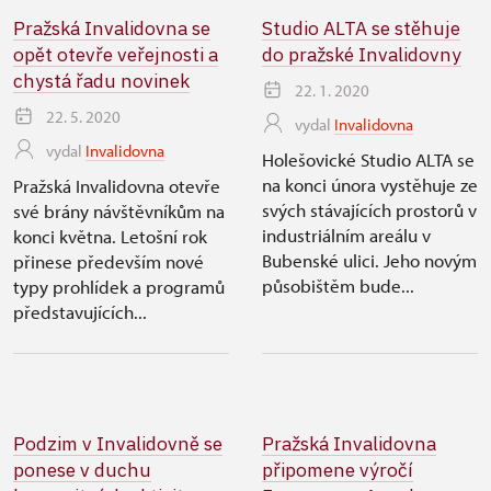
Pražská Invalidovna se
Studio ALTA se stěhuje
opět otevře veřejnosti a
do pražské Invalidovny
chystá řadu novinek
22. 1. 2020
22. 5. 2020
vydal
Invalidovna
vydal
Invalidovna
Holešovické Studio ALTA se
na konci února vystěhuje ze
Pražská Invalidovna otevře
svých stávajících prostorů v
své brány návštěvníkům na
industriálním areálu v
konci května. Letošní rok
Bubenské ulici. Jeho novým
přinese především nové
působištěm bude...
typy prohlídek a programů
představujících...
Podzim v Invalidovně se
Pražská Invalidovna
ponese v duchu
připomene výročí