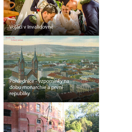
Vojáci v Invalidovně
Pohlednice - vzpomínky na
dobu monarchie a první
republiky