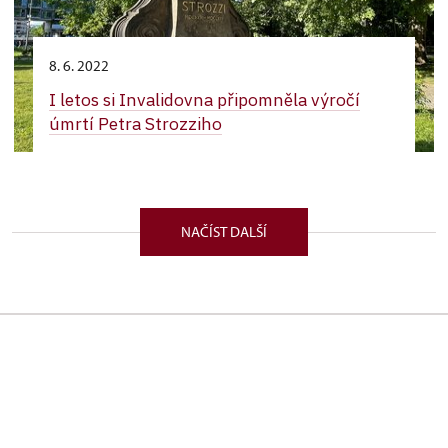
8. 6. 2022
I letos si Invalidovna připomněla výročí
úmrtí Petra Strozziho
NAČÍST DALŠÍ