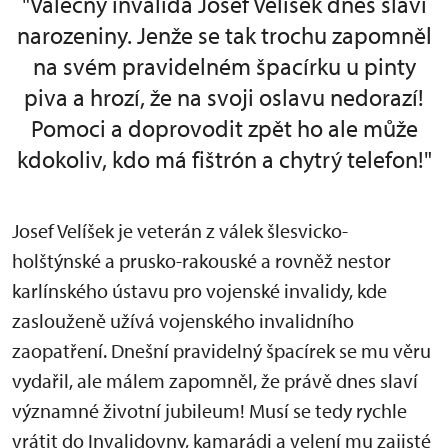
"Válečný invalida Josef Velíšek dnes slaví
narozeniny. Jenže se tak trochu zapomněl
na svém pravidelném špacírku u pinty
piva a hrozí, že na svoji oslavu nedorazí!
Pomoci a doprovodit zpět ho ale může
kdokoliv, kdo má fištrón a chytrý telefon!"
Josef Velíšek je veterán z válek šlesvicko-
holštýnské a prusko-rakouské a rovněž nestor
karlínského ústavu pro vojenské invalidy, kde
zaslouženě užívá vojenského invalidního
zaopatření. Dnešní pravidelný špacírek se mu věru
vydařil, ale málem zapomněl, že právě dnes slaví
významné životní jubileum! Musí se tedy rychle
vrátit do Invalidovny, kamarádi a velení mu zajisté