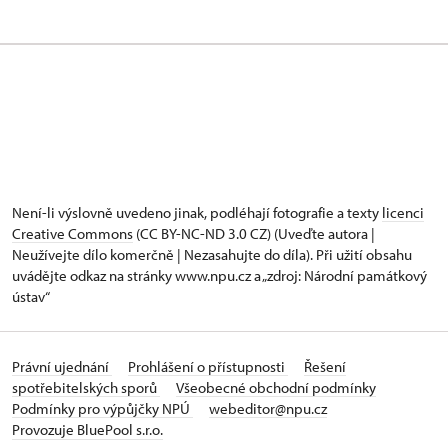
Není-li výslovně uvedeno jinak, podléhají fotografie a texty
licenci
Creative Commons
(CC BY-NC-ND 3.0 CZ) (Uveďte autora |
Neužívejte dílo komerčně | Nezasahujte do díla). Při užití obsahu
uvádějte odkaz na stránky www.npu.cz a „zdroj: Národní památkový
ústav“
Právní ujednání
Prohlášení o přístupnosti
Řešení
spotřebitelských sporů
Všeobecné obchodní podmínky
Podmínky pro výpůjčky NPÚ
webeditor@npu.cz
Provozuje BluePool s.r.o.