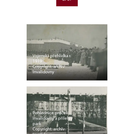
Vojenská přehlídka r.
1919
Copyright: archiv
Invalidovny
Pohlednice průčelí
Invalidovny a přilehlý
park
Copyright: archiv