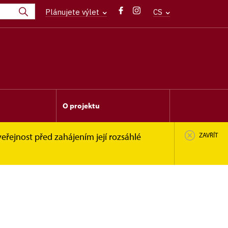
Plánujete výlet
CS
O projektu
eřejnost před zahájením její rozsáhlé
ZAVŘÍT