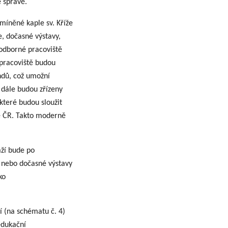
 správě.
zmíněné kaple sv. Kříže
, dočasné výstavy,
 odborné pracoviště
 pracoviště budou
ndů, což umožní
 dále budou zřízeny
které budou sloužit
lé ČR. Takto moderně
aží bude po
, nebo dočasné výstavy
ko
í (na schématu č. 4)
edukační