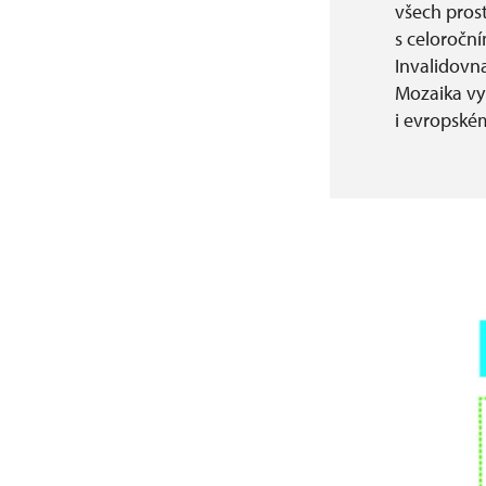
všech pros
s celoročn
Invalidovna
Mozaika vyu
i evropské