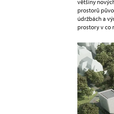
většiny novýc
prostorů půvo
údržbách a vý
prostory v co 