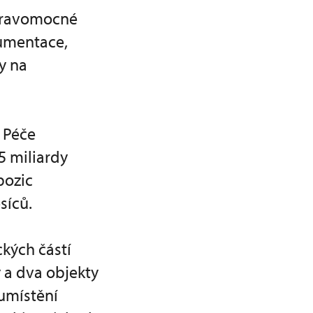
 pravomocné
kumentace,
y na
 Péče
15 miliardy
pozic
síců.
ckých částí
 a dva objekty
 umístění