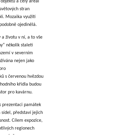
 objektu a celý areál
světových stran
lí. Mozaika využití
ěpodobně ojedinělá.
a životu v ní, a to vše
y“ několik staletí
zázemí v severním
užívána nejen jako
pro
íků s červenou hvězdou
ýchodního křídla budou
tor pro kavárnu.
 k prezentaci památek
ídel, představí jejich
snost. Cílem expozice,
tlivých regionech