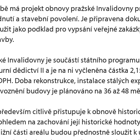
bě má projekt obnovy pražské Invalidovny
nutí a stavební povolení. Je připravena do
užit jako podklad pro vypsání veřejné zakázk
avby.
é Invalidovny je součástí státního programu
rní dědictví II a je na ni vyčleněna částka 2,
DPH. Doba rekonstrukce, instalace stálých ex
ovoznění budovy je plánováno na 36 až 48 mě
především citlivě přistupuje k obnově histori
ohledem na zachování její historické hodnoty
ižní části areálu budou přednostně sloužit k