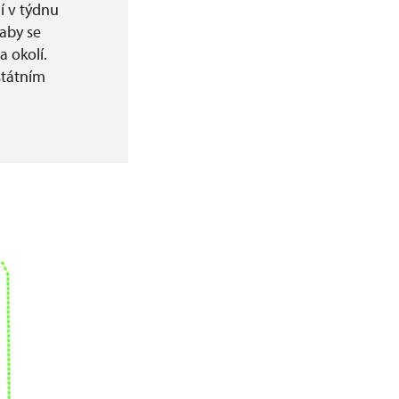
í v týdnu
aby se
a okolí.
státním