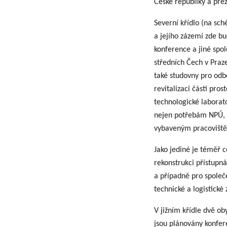
České republiky a pre
Severní křídlo (na sch
a jejího zázemí zde b
konference a jiné spo
středních Čech v Praz
také studovny pro odb
revitalizaci části pr
technologické laborat
nejen potřebám NPÚ, a
vybaveným pracovišt
Jako jediné je téměř 
rekonstrukci přístupn
a případně pro společ
technické a logistické
V jižním křídle dvě ob
jsou plánovány konfer