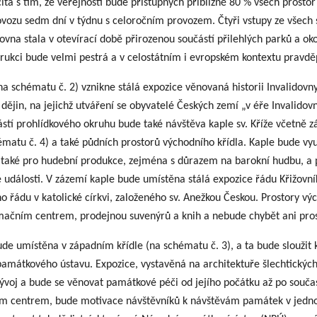
čítá s tím, že veřejnosti bude přístupných přibližně 80 % všech prostor
ovozu sedm dní v týdnu s celoročním provozem. Čtyři vstupy ze všech 
ovna stala v otevírací době přirozenou součástí přilehlých parků a oko
trukci bude velmi pestrá a v celostátním i evropském kontextu pravd
a schématu č. 2) vznikne stálá expozice věnovaná historii Invalidovny 
dějin, na jejichž utváření se obyvatelé Českých zemí „v éře Invalidovn
částí prohlídkového okruhu bude také návštěva kaple sv. Kříže včetně 
ématu č. 4) a také půdních prostorů východního křídla. Kaple bude vy
e také pro hudební produkce, zejména s důrazem na barokní hudbu, a 
události. V zázemí kaple bude umístěna stálá expozice řádu Křižovn
o řádu v katolické církvi, založeného sv. Anežkou Českou. Prostory v
mačním centrem, prodejnou suvenýrů a knih a nebude chybět ani pros
bude umístěna v západním křídle (na schématu č. 3), a ta bude sloužit
amátkového ústavu. Expozice, vystavěná na architektuře šlechtických s
vývoj a bude se věnovat památkové péči od jejího počátku až po souča
ím centrem, bude motivace návštěvníků k návštěvám památek v jedno