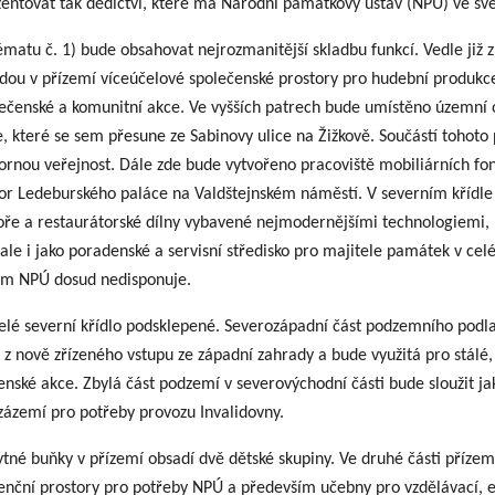
zentovat tak dědictví, které má Národní památkový ústav (NPÚ) ve své
ématu č. 1) bude obsahovat nejrozmanitější skladbu funkcí. Vedle již 
udou v přízemí víceúčelové společenské prostory pro hudební produkce
lečenské a komunitní akce. Ve vyšších patrech bude umístěno územní
e, které se sem přesune ze Sabinovy ulice na Žižkově. Součástí tohoto
ornou veřejnost. Dále zde bude vytvořeno pracoviště mobiliárních fo
ostor Ledeburského paláce na Valdštejnském náměstí. V severním křídle
oře a restaurátorské dílny vybavené nejmodernějšími technologiemi, 
le i jako poradenské a servisní středisko pro majitele památek v ce
ěm NPÚ dosud nedisponuje.
celé severní křídlo podsklepené. Severozápadní část podzemního podl
á z nově zřízeného vstupu ze západní zahrady a bude využitá pro stálé
enské akce. Zbylá část podzemí v severovýchodní části bude sloužit ja
 zázemí pro potřeby provozu Invalidovny.
ytné buňky v přízemí obsadí dvě dětské skupiny. Ve druhé části přízem
enční prostory pro potřeby NPÚ a především učebny pro vzdělávací, 