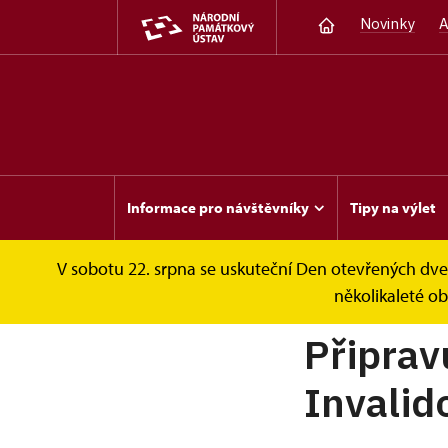
Novinky
A
Informace pro návštěvníky
Tipy na výlet
V sobotu 22. srpna se uskuteční Den otevřených dveř
Invalidovna
O projektu
několikaleté o
Připrav
Invalid