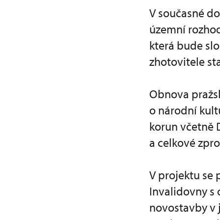
V současné do
územní rozhod
která bude slo
zhotovitele st
Obnova pražsk
o národní kultu
korun včetně 
a celkové zpr
V projektu se 
Invalidovny s 
novostavby v j