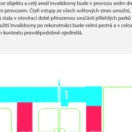
tor objektu a celý areál Invalidovny bude v provozu sedm dn
ím provozem. Čtyři vstupy ze všech světových stran umožní, 
 stala v otevírací době přirozenou součástí přilehlých parků 
žití Invalidovny po rekonstrukci bude velmi pestrá a v celo
m kontextu pravděpodobně ojedinělá.