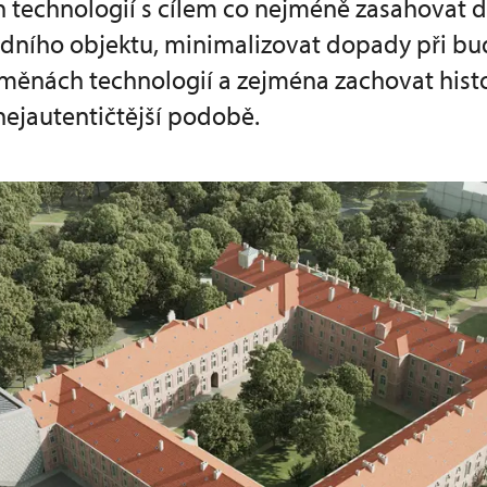
h technologií s cílem co nejméně zasahovat d
dního objektu, minimalizovat dopady při b
měnách technologií a zejména zachovat hist
nejautentičtější podobě.