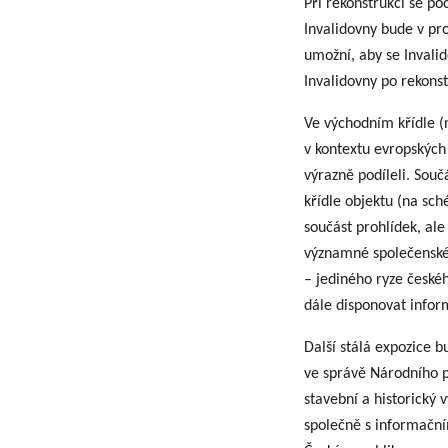
Při rekonstrukci se po
Invalidovny bude v pr
umožní, aby se Invalid
Invalidovny po rekons
Ve východním křídle (n
v kontextu evropských 
výrazně podíleli. Sou
křídle objektu (na sch
součást prohlídek, al
významné společenské 
– jediného ryze českéh
dále disponovat infor
Další stálá expozice 
ve správě Národního p
stavební a historický 
společně s informačn