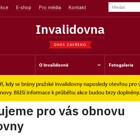
kce
E-shop
Pro média
Kontakt
Invalidovna
DNES ZAVŘENO
O Invalidovně
Fotogalerie
í, kdy se brány pražské Invalidovny naposledy otevřou pro v
bnovy. Bližší informace k průběhu akce budou brzy doplněny.
ujeme pro vás obnovu
ovny