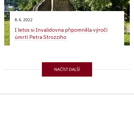
8. 6. 2022
I letos si Invalidovna připomněla výročí
úmrtí Petra Strozziho
NAČÍST DALŠÍ