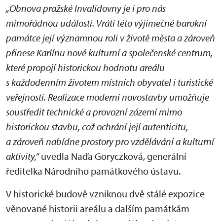
„Obnova pražské Invalidovny je i pro nás
mimořádnou událostí. Vrátí této výjimečné barokní
památce její významnou roli v životě města a zároveň
přinese Karlínu nové kulturní a společenské centrum,
které propojí historickou hodnotu areálu
s každodenním životem místních obyvatel i turistické
veřejnosti. Realizace moderní novostavby umožňuje
soustředit technické a provozní zázemí mimo
historickou stavbu, což ochrání její autenticitu,
a zároveň nabídne prostory pro vzdělávání a kulturní
aktivity,“
uvedla Naďa Goryczková, generální
ředitelka Národního památkového ústavu.
V historické budově vzniknou dvě stálé expozice
věnované historii areálu a dalším památkám