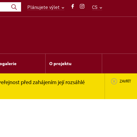
Plánujete výlet
CS
ogalerie
O projektu
eřejnost před zahájením její rozsáhlé
ZAVŘÍT