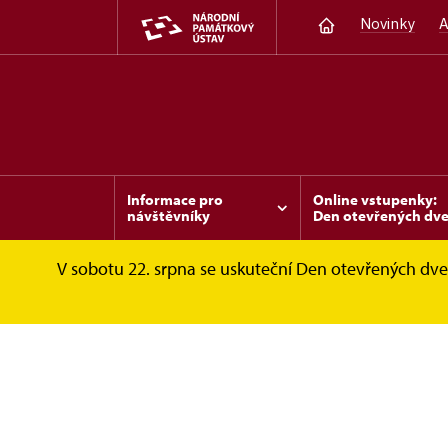
Novinky
A
Informace pro
Online vstupenky:
návštěvníky
Den otevřených dve
V sobotu 22. srpna se uskuteční Den otevřených dveř
Invalidovna
Fotogalerie
Zima