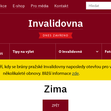
kce
E-shop
Pro média
Kontakt
Invalidovna
DNES ZAVŘENO
Tipy na výlet
O Invalidovně
Fot
ří
í, kdy se brány pražské Invalidovny naposledy otevřou pro v
několikaleté obnovy. Bližší informace
zde
.
Zima
ZPĚT