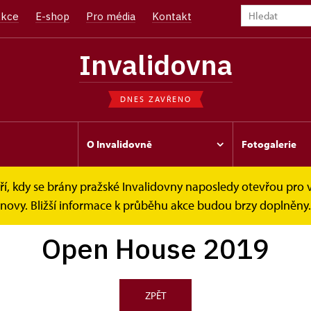
kce
E-shop
Pro média
Kontakt
Invalidovna
DNES ZAVŘENO
O Invalidovně
Fotogalerie
í, kdy se brány pražské Invalidovny naposledy otevřou pro v
019
bnovy. Bližší informace k průběhu akce budou brzy doplněny.
Open House 2019
ZPĚT