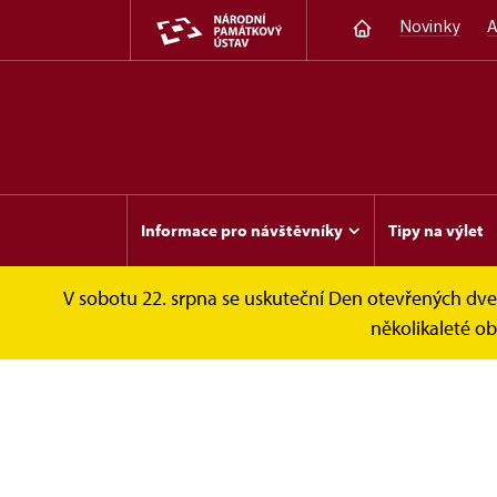
Novinky
A
Informace pro návštěvníky
Tipy na výlet
V sobotu 22. srpna se uskuteční Den otevřených dveř
Invalidovna
Fotogalerie
Open House 2
několikaleté o