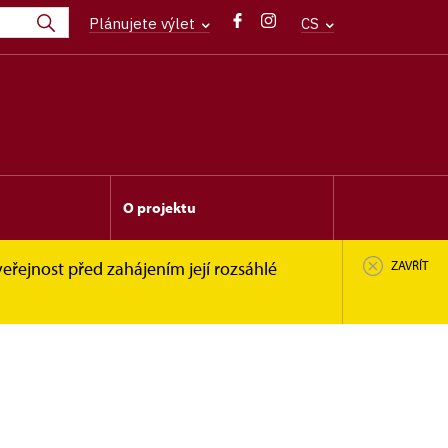
Plánujete výlet
CS
O projektu
eřejnost před zahájením její rozsáhlé
ZAVŘÍT