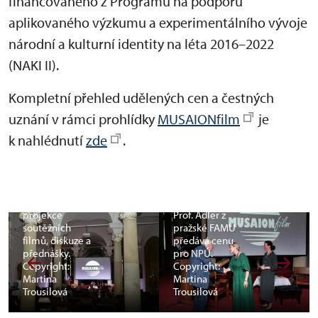
financovaného z Programu na podporu
aplikovaného výzkumu a experimentálního vývoje
národní a kulturní identity na léta 2016–2022
(NAKI II).
Kompletní přehled udělených cen a čestných
uznání v rámci prohlídky
MUSAIONfilm
je
k nahlédnutí
zde
.
Barokní sál
Muzea J.A.
Komenského,
ve kterém
probíhaly
projekce
Prof. Adler z
soutěžních
pražské FAMU
filmů, diskuze a
předává cenu
přednášky.
pro NPÚ.
Copyright:
Copyright:
Martina
Martina
Trousilová
Trousilová