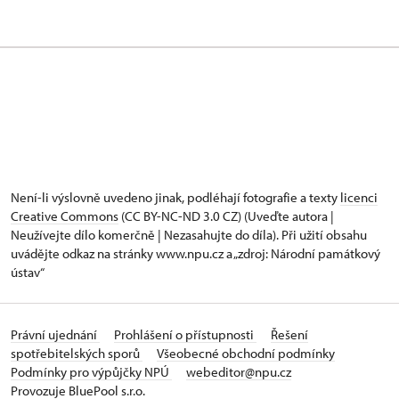
Není-li výslovně uvedeno jinak, podléhají fotografie a texty
licenci
Creative Commons
(CC BY-NC-ND 3.0 CZ) (Uveďte autora |
Neužívejte dílo komerčně | Nezasahujte do díla). Při užití obsahu
uvádějte odkaz na stránky www.npu.cz a „zdroj: Národní památkový
ústav“
Právní ujednání
Prohlášení o přístupnosti
Řešení
spotřebitelských sporů
Všeobecné obchodní podmínky
Podmínky pro výpůjčky NPÚ
webeditor@npu.cz
Provozuje BluePool s.r.o.