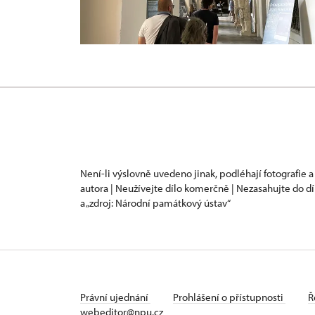
Není-li výslovně uvedeno jinak, podléhají fotografie a
autora | Neužívejte dílo komerčně | Nezasahujte do dí
a „zdroj: Národní památkový ústav“
Právní ujednání
Prohlášení o přístupnosti
Ř
webeditor@npu.cz