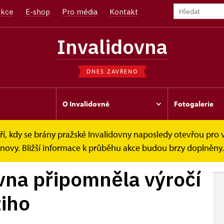
kce
E-shop
Pro média
Kontakt
Invalidovna
DNES ZAVŘENO
O Invalidovně
Fotogalerie
í, kdy se brány pražské Invalidovny naposledy otevřou pro v
na připomněla...
bnovy. Bližší informace k průběhu akce budou brzy doplněny.
ovna připomněla výročí
ziho