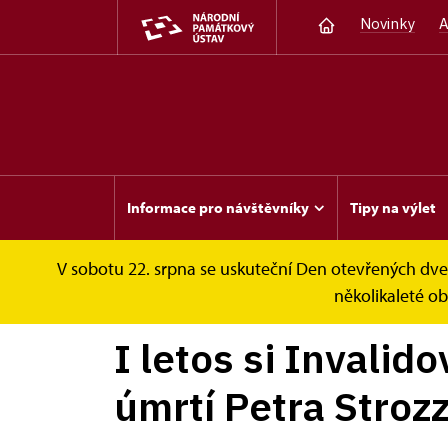
Novinky
A
Informace pro návštěvníky
Tipy na výlet
V sobotu 22. srpna se uskuteční Den otevřených dveř
Invalidovna
Zprávy
I letos si Invalidov
několikaleté o
I letos si Invalid
úmrtí Petra Stroz