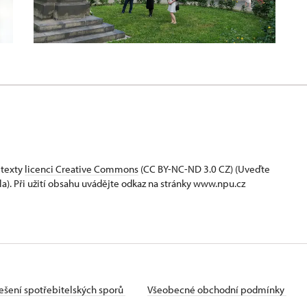
 texty
licenci Creative Commons
(CC BY-NC-ND 3.0 CZ) (Uveďte
la). Při užití obsahu uvádějte odkaz na stránky www.npu.cz
ešení spotřebitelských sporů
Všeobecné obchodní podmínky