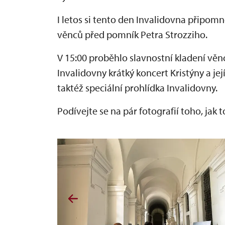
I letos si tento den Invalidovna připom
věnců před pomník Petra Strozziho.
V 15:00 proběhlo slavnostní kladení věnc
Invalidovny krátký koncert Kristýny a j
taktéž speciální prohlídka Invalidovny.
Podívejte se na
pá
r fotografií toho, jak