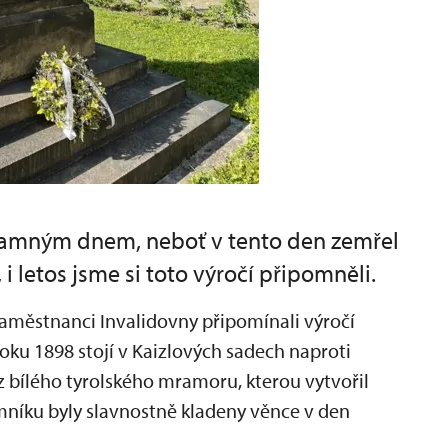
znamným dnem, neboť v tento den zemřel
 i letos jsme si toto výročí připomněli.
 zaměstnanci Invalidovny připomínali výročí
roku 1898 stojí v Kaizlových sadech naproti
 bílého tyrolského mramoru, kterou vytvořil
mníku byly slavnostně kladeny věnce v den