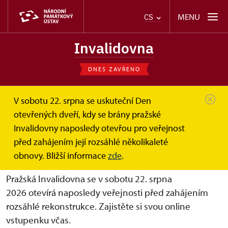
MENU
CS
Invalidovna
DNES ZAVŘENO
V sobotu 22. srpna se uskuteční Den
Invalidovna
Online vstupenky: Den otevřených...
otevřených dveří, kdy se brány pražské
Invalidovny naposledy otevřou pro veřejnost
Online vstupenky – Den
před zahájením její rozsáhlé několikaleté
otevřených dveří
obnovy. Bližší informace
zde
.
Pražská Invalidovna se v sobotu 22. srpna
2026 otevírá naposledy veřejnosti před zahájením
rozsáhlé rekonstrukce. Zajistěte si svou online
vstupenku včas.