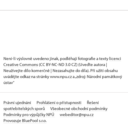
Není-li výslovně uvedeno jinak, podléhají fotografie a texty
licenci
Creative Commons
(CC BY-NC-ND 3.0 CZ) (Uveďte autora |
Neužívejte dílo komerčně | Nezasahujte do díla). Při užití obsahu
uvádějte odkaz na stránky www.npu.cz a „zdroj: Národní památkový
ústav“
Právní ujednání
Prohlášení o přístupnosti
Řešení
spotřebitelských sporů
Všeobecné obchodní podmínky
Podmínky pro výpůjčky NPÚ
webeditor@npu.cz
Provozuje BluePool s.r.o.