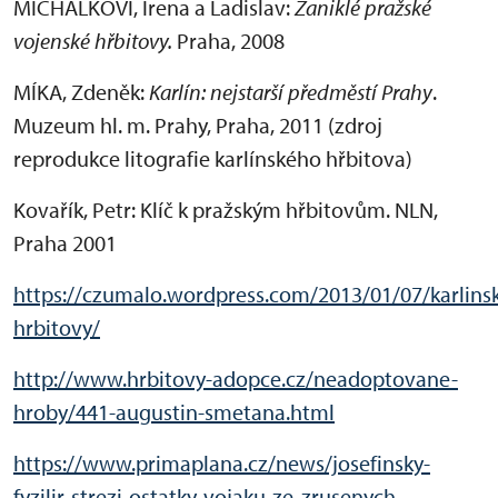
MICHÁLKOVI, Irena a Ladislav:
Zaniklé pražské
vojenské hřbitovy.
Praha, 2008
MÍKA, Zdeněk:
Karlín: nejstarší předměstí Prahy
.
Muzeum hl. m. Prahy, Praha, 2011 (zdroj
reprodukce litografie karlínského hřbitova)
Kovařík, Petr: Klíč k pražským hřbitovům. NLN,
Praha 2001
https://czumalo.wordpress.com/2013/01/07/karlins
hrbitovy/
http://www.hrbitovy-adopce.cz/neadoptovane-
hroby/441-augustin-smetana.html
https://www.primaplana.cz/news/josefinsky-
fyzilir-strezi-ostatky-vojaku-ze-zrusenych-