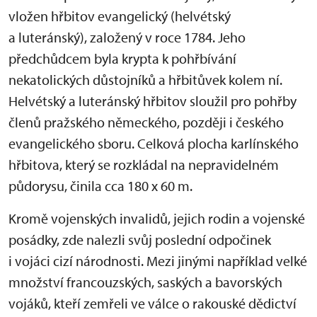
vložen hřbitov evangelický (helvétský
a luteránský), založený v roce 1784. Jeho
předchůdcem byla krypta k pohřbívání
nekatolických důstojníků a hřbitůvek kolem ní.
Helvétský a luteránský hřbitov sloužil pro pohřby
členů pražského německého, později i českého
evangelického sboru. Celková plocha karlínského
hřbitova, který se rozkládal na nepravidelném
půdorysu, činila cca 180 x 60 m.
Kromě vojenských invalidů, jejich rodin a vojenské
posádky, zde nalezli svůj poslední odpočinek
i vojáci cizí národnosti. Mezi jinými například velké
množství francouzských, saských a bavorských
vojáků, kteří zemřeli ve válce o rakouské dědictví