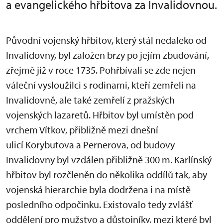
a evangelického hřbitova za Invalidovnou.
Původní vojenský hřbitov, který stál nedaleko od
Invalidovny, byl založen brzy po jejím zbudování,
zřejmě již v roce 1735. Pohřbívali se zde nejen
váleční vysloužilci s rodinami, kteří zemřeli na
Invalidovně, ale také zemřelí z pražských
vojenských lazaretů. Hřbitov byl umístěn pod
vrchem Vítkov, přibližně mezi dnešní
ulicí Korybutova a Pernerova, od budovy
Invalidovny byl vzdálen přibližně 300 m. Karlínský
hřbitov byl rozčleněn do několika oddílů tak, aby
vojenská hierarchie byla dodržena i na místě
posledního odpočinku. Existovalo tedy zvlášť
oddělení pro mužstvo a důstojníky, mezi které byl