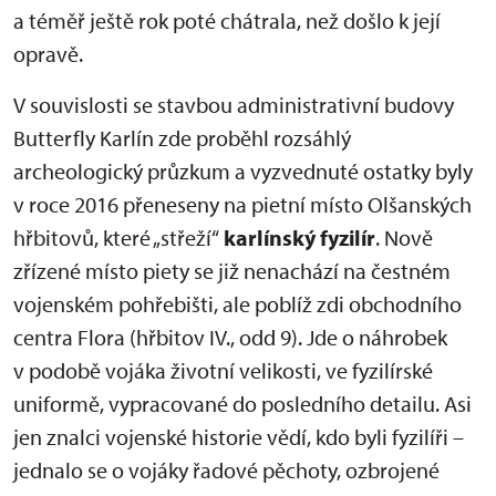
a téměř ještě rok poté chátrala, než došlo k její
opravě.
V souvislosti se stavbou administrativní budovy
Butterfly Karlín zde proběhl rozsáhlý
archeologický průzkum a vyzvednuté ostatky byly
v roce 2016 přeneseny na pietní místo Olšanských
hřbitovů, které „střeží“
karlínský fyzilír
. Nově
zřízené místo piety se již nenachází na čestném
vojenském pohřebišti, ale poblíž zdi obchodního
centra Flora (hřbitov IV., odd 9). Jde o náhrobek
v podobě vojáka životní velikosti, ve fyzilírské
uniformě, vypracované do posledního detailu. Asi
jen znalci vojenské historie vědí, kdo byli fyzilíři –
jednalo se o vojáky řadové pěchoty, ozbrojené