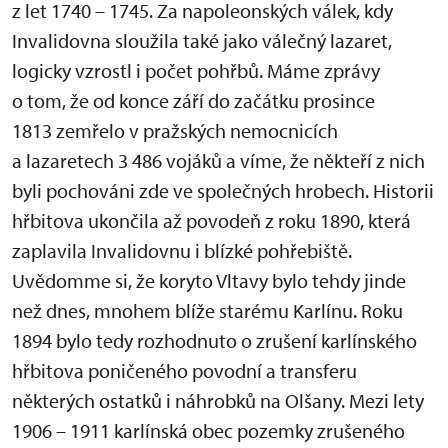
z let 1740 – 1745. Za napoleonských válek, kdy
Invalidovna sloužila také jako válečný lazaret,
logicky vzrostl i počet pohřbů. Máme zprávy
o tom, že od konce září do začátku prosince
1813 zemřelo v pražských nemocnicích
a lazaretech 3 486 vojáků a víme, že někteří z nich
byli pochováni zde ve společných hrobech. Historii
hřbitova ukončila až povodeň z roku 1890, která
zaplavila Invalidovnu i blízké pohřebiště.
Uvědomme si, že koryto Vltavy bylo tehdy jinde
než dnes, mnohem blíže starému Karlínu. Roku
1894 bylo tedy rozhodnuto o zrušení karlínského
hřbitova poničeného povodní a transferu
některých ostatků i náhrobků na Olšany. Mezi lety
1906 – 1911 karlínská obec pozemky zrušeného