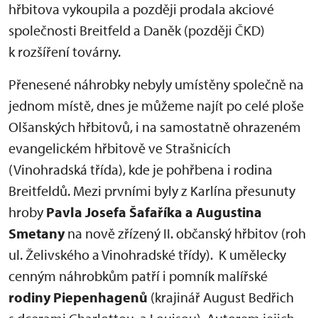
hřbitova vykoupila a později prodala akciové
společnosti Breitfeld a Daněk (později ČKD)
k rozšíření továrny.
Přenesené náhrobky nebyly umístěny společně na
jednom místě, dnes je můžeme najít po celé ploše
Olšanských hřbitovů, i na samostatně ohrazeném
evangelickém hřbitově ve Strašnicích
(Vinohradská třída), kde je pohřbena i rodina
Breitfeldů. Mezi prvními byly z Karlína přesunuty
hroby
Pavla Josefa Šafaříka a Augustina
Smetany
na nově zřízený II. občanský hřbitov (roh
ul. Želivského a Vinohradské třídy). K umělecky
cenným náhrobkům patří i pomník malířské
rodiny Piepenhagenů
(krajinář August Bedřich