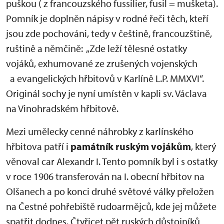
puškou ( z francouzského fussilier, fusil = mušketa).
Pomník je doplněn nápisy v rodné řeči těch, kteří
jsou zde pochováni, tedy v češtině, francouzštině,
ruštině a němčině: „Zde leží tělesné ostatky
vojáků, exhumované ze zrušených vojenských
a evangelických hřbitovů v Karlíně L.P. MMXVI“.
Originál sochy je nyní umístěn v kapli sv. Václava
na Vinohradském hřbitově.
Mezi umělecky cenné náhrobky z karlínského
hřbitova patří i
památník ruským vojákům
, který
věnoval car Alexandr I. Tento pomník byl i s ostatky
v roce 1906 transferován na I. obecní hřbitov na
Olšanech a po konci druhé světové války přeložen
na Čestné pohřebiště rudoarmějců, kde jej můžete
spatřit dodnes. Čtyřicet pět ruských důstojníků