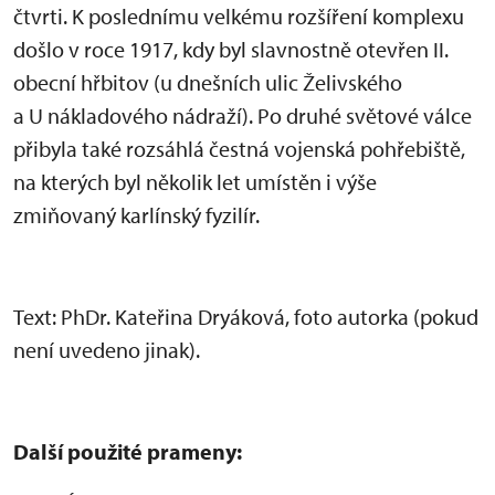
čtvrti. K poslednímu velkému rozšíření komplexu
došlo v roce 1917, kdy byl slavnostně otevřen II.
obecní hřbitov (u dnešních ulic Želivského
a U nákladového nádraží). Po druhé světové válce
přibyla také rozsáhlá čestná vojenská pohřebiště,
na kterých byl několik let umístěn i výše
zmiňovaný karlínský fyzilír.
Text: PhDr. Kateřina Dryáková, foto autorka (pokud
není uvedeno jinak).
Další použité prameny: