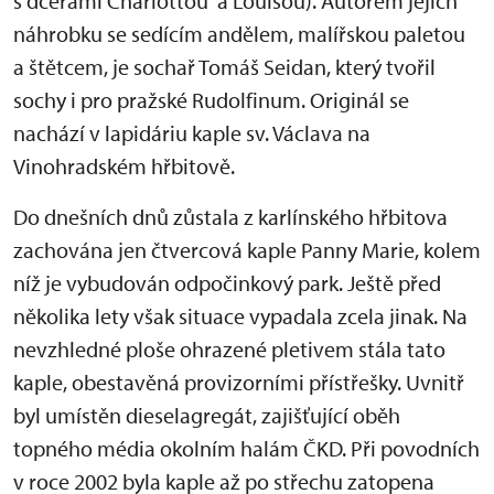
s dcerami Charlottou a Louisou). Autorem jejich
náhrobku se sedícím andělem, malířskou paletou
a štětcem, je sochař Tomáš Seidan, který tvořil
sochy i pro pražské Rudolfinum. Originál se
nachází v lapidáriu kaple sv. Václava na
Vinohradském hřbitově.
Do dnešních dnů zůstala z karlínského hřbitova
zachována jen čtvercová kaple Panny Marie, kolem
níž je vybudován odpočinkový park. Ještě před
několika lety však situace vypadala zcela jinak. Na
nevzhledné ploše ohrazené pletivem stála tato
kaple, obestavěná provizorními přístřešky. Uvnitř
byl umístěn dieselagregát, zajišťující oběh
topného média okolním halám ČKD. Při povodních
v roce 2002 byla kaple až po střechu zatopena