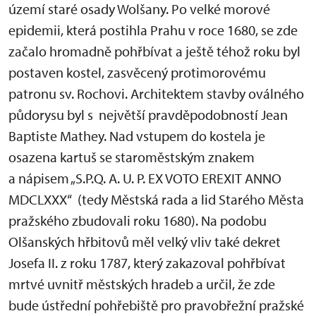
území staré osady Wolšany. Po velké morové
epidemii, která postihla Prahu v roce 1680, se zde
začalo hromadně pohřbívat a ještě téhož roku byl
postaven kostel, zasvěcený protimorovému
patronu sv. Rochovi. Architektem stavby oválného
půdorysu byl s největší pravděpodobností Jean
Baptiste Mathey. Nad vstupem do kostela je
osazena kartuš se staroměstským znakem
a nápisem „S.P.Q. A. U. P. EX VOTO EREXIT ANNO
MDCLXXX“ (tedy Městská rada a lid Starého Města
pražského zbudovali roku 1680). Na podobu
Olšanských hřbitovů měl velký vliv také dekret
Josefa II. z roku 1787, který zakazoval pohřbívat
mrtvé uvnitř městských hradeb a určil, že zde
bude ústřední pohřebiště pro pravobřežní pražské