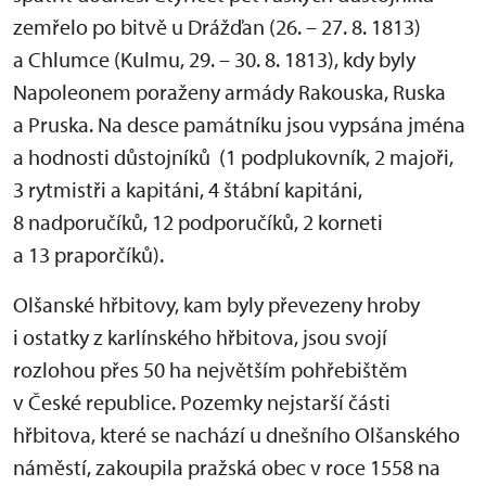
zemřelo po bitvě u Drážďan (26. – 27. 8. 1813)
a Chlumce (Kulmu, 29. – 30. 8. 1813), kdy byly
Napoleonem poraženy armády Rakouska, Ruska
a Pruska. Na desce památníku jsou vypsána jména
a hodnosti důstojníků (1 podplukovník, 2 majoři,
3 rytmistři a kapitáni, 4 štábní kapitáni,
8 nadporučíků, 12 podporučíků, 2 korneti
a 13 praporčíků).
Olšanské hřbitovy, kam byly převezeny hroby
i ostatky z karlínského hřbitova, jsou svojí
rozlohou přes 50 ha největším pohřebištěm
v České republice. Pozemky nejstarší části
hřbitova, které se nachází u dnešního Olšanského
náměstí, zakoupila pražská obec v roce 1558 na